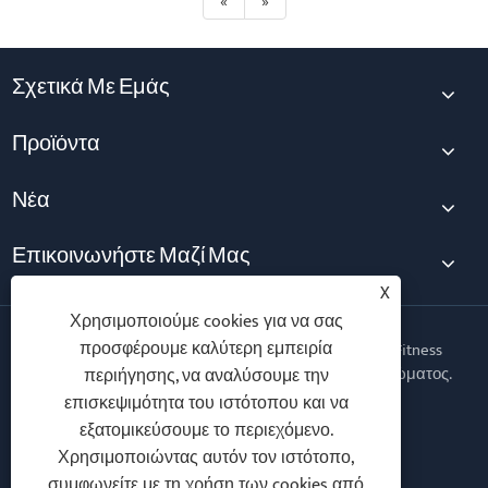
«
»
Σχετικά Με Εμάς
Προϊόντα
Νέα
Επικοινωνήστε Μαζί Μας
X
Χρησιμοποιούμε cookies για να σας
προσφέρουμε καλύτερη εμπειρία
Πνευματικά δικαιώματα © 2026 Qingdao Yingruis Fitness
Technology Co., Ltd. Με την επιφύλαξη παντός δικαιώματος.
περιήγησης, να αναλύσουμε την
επισκεψιμότητα του ιστότοπου και να
Follow Us
εξατομικεύσουμε το περιεχόμενο.
Χρησιμοποιώντας αυτόν τον ιστότοπο,
συμφωνείτε με τη χρήση των cookies από