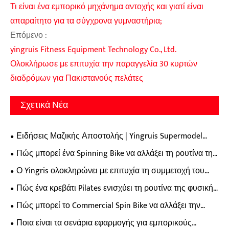
Τι είναι ένα εμπορικό μηχάνημα αντοχής και γιατί είναι
απαραίτητο για τα σύγχρονα γυμναστήρια;
Επόμενο :
yingruis Fitness Equipment Technology Co., Ltd.
Ολοκλήρωσε με επιτυχία την παραγγελία 30 κυρτών
διαδρόμων για Πακιστανούς πελάτες
Σχετικά Νέα
Ειδήσεις Μαζικής Αποστολής | Yingruis Supermodel
Commercial Pilates Reformers εξάγονται στις παγκόσμιες
Πώς μπορεί ένα Spinning Bike να αλλάξει τη ρουτίνα της
αγορές
φυσικής σας κατάστασης;
Ο Yingris ολοκληρώνει με επιτυχία τη συμμετοχή του
στο 2026 Xiamen China Sport Show
Πώς ένα κρεβάτι Pilates ενισχύει τη ρουτίνα της φυσικής
σας κατάστασης;
Πώς μπορεί το Commercial Spin Bike να αλλάξει την
απόδοση του γυμναστηρίου και την εμπειρία των μελών;
Ποια είναι τα σενάρια εφαρμογής για εμπορικούς