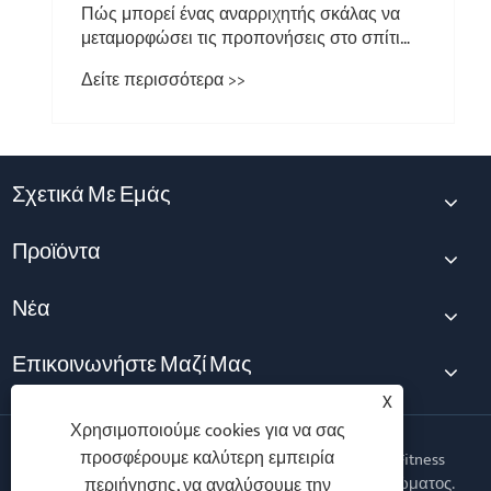
Πώς μπορεί ένας αναρριχητής σκάλας να
μεταμορφώσει τις προπονήσεις στο σπίτι
και στο γυμναστήριο;
Δείτε περισσότερα >>
Σχετικά Με Εμάς
Προϊόντα
Νέα
Επικοινωνήστε Μαζί Μας
X
Χρησιμοποιούμε cookies για να σας
προσφέρουμε καλύτερη εμπειρία
Πνευματικά δικαιώματα © 2026 Qingdao Yingruis Fitness
Technology Co., Ltd. Με την επιφύλαξη παντός δικαιώματος.
περιήγησης, να αναλύσουμε την