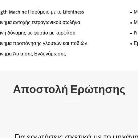
gth Machine Παρόμοιο με το Lifefitness
Μ
νημα αντοχής τετραγωνικού σωλήνα
Μ
νή δύναμης με φορτίο με καρφίτσα
P
νημα προπόνησης γλουτών και ποδιών
Ε
νημα Άσκησης Ενδυνάμωσης
Αποστολή Ερώτησης
Για ερωτήσεις σχετικά με το μηχά