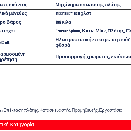
α προϊόντος
Μηχάνημα επέκτασης πλάτης
ικό μέγεθος
1100*980*1620 χλστ
ρό Βάρος
199 κιλά
στόχοι
Erector Spinae, Κάτω Μύες Πλάτης, 
Ηλεκτροστατική επίστρωση πούδρα
 Craft
φθορά
αρμοσμένη
Προσαρμογή χρώματος, εκτύπωσ
ηρέτηση
gs: Επέκταση πλάτης, Κατασκευαστής, Προμηθευτής, Εργοστάσιο
τική Κατηγορία