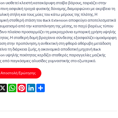
ion υιοθετεί κλειστή κατακόρυφη στοίβα βάρους, ταιριάζει στην
ινη οσφυϊκή τροχιά φυσικής δύναμης, διαμορφώνει με ακρίβεια τη
λική στήλη και τους μύες του κάτω μέρους της πλάτης. Η
μική σταθερή στάση του Back Extension αποφεύγει αποτελεσματικά
αυματισμό από την καταπόνηση της μέσης, το παχύ βαρέως τύπου
ινο πλαίσιο προσαρμόζει τη μακροχρόνια εμπορική χρήση υψηλής
ητας. Η σταθερή δομή βραχίονα σύνδεσης εξασφαλίζει ομοιόμορφη
αση στην προπόνηση, η ανθεκτική στη φθορά αθόρυβη μετάδοση
ίνει τη διάρκεια ζωής, η οικονομικά αποδοτική μηχανή Back
ion υψηλής ποιότητας κερδίζει σταθερές παραγγελίες μαζικής
 από παγκόσμιες αλυσίδες γυμναστικής στο εξωτερικό.
Αποστολή Ερώτησης
acebook
X
WhatsApp
Pinterest
LinkedIn
Share