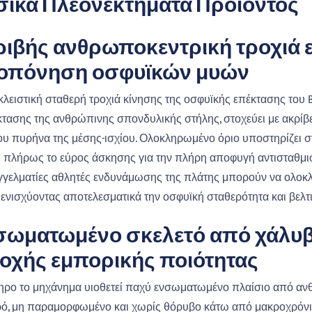
σικά Πλεονεκτήματα Προϊόντος
ιβής ανθρωποκεντρική τροχιά 
οπόνηση οσφυϊκών μυών
λειστική σταθερή τροχιά κίνησης της οσφυϊκής επέκτασης του B
τασης της ανθρώπινης σπονδυλικής στήλης, στοχεύει με ακρίβει
ου πυρήνα της μέσης-ισχίου. Ολοκληρωμένο όριο υποστηρίζει σ
ι πλήρως το εύρος άσκησης για την πλήρη αποφυγή αντισταθμισ
γγελματίες αθλητές ενδυνάμωσης της πλάτης μπορούν να ολο
 ενισχύοντας αποτελεσματικά την οσφυϊκή σταθερότητα και βελ
ωματωμένο σκελετό από χάλυβα
οχής εμπορικής ποιότητας
ρο το μηχάνημα υιοθετεί παχύ ενσωματωμένο πλαίσιο από ανθρ
ό, μη παραμορφωμένο και χωρίς θόρυβο κάτω από μακροχρόνι