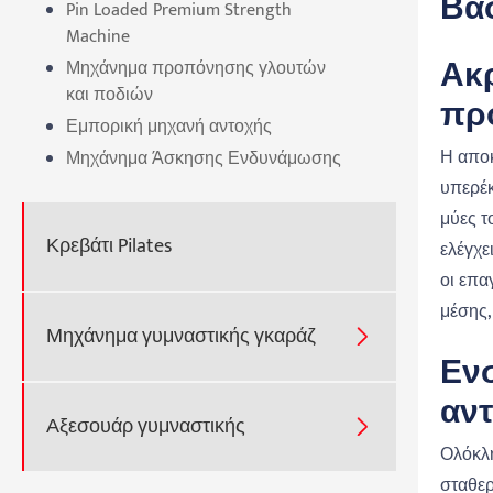
Βα
Pin Loaded Premium Strength
Machine
Μηχάνημα προπόνησης γλουτών
Ακρ
και ποδιών
πρ
Εμπορική μηχανή αντοχής
Η αποκ
Μηχάνημα Άσκησης Ενδυνάμωσης
υπερέκ
μύες τ
Κρεβάτι Pilates
ελέγχε
οι επα
μέσης,
Μηχάνημα γυμναστικής γκαράζ

Ενσ
αντ
Αξεσουάρ γυμναστικής

Ολόκλη
σταθερ