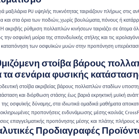
αυματισμό
ιά μαξιλάρια PU υψηλής πυκνότητας ταιριάζουν πλήρως στις αν
α και στα όρια των ποδιών, χωρίς βουλώματα, πόνους ή κατά
 Η ακριβής ρύθμιση πολλαπλών κινήσεων ταιριάζει σε άτομα ό
 την οσφυϊκή μοίρα της σπονδυλικής στήλης και τις ιερολαγόν
α καταπόνηση των οσφυϊκών μυών στην προπόνηση υπερέκτασ
θμιζόμενη στοίβα βάρους πολλ
 τα σενάρια φυσικής κατάστασ
δευτική στοίβα ακριβείας βάρους πολλαπλών σταδίων υποστηρ
άσταση και διόρθωση στάσης έως βαριά εκρηκτική μυϊκή ανάπ
η της οσφυϊκής δύναμης, στα ιδιωτικά ομαδικά μαθήματα αποκ
λοκληρωμένες προπονήσεις ενδυνάμωσης μέσης-κοιλιάς CrossFit.
σεις επαγγελματικής προπόνησης μέσης και πλάτης πλήρους κ
λυτικές Προδιαγραφές Προϊόντ