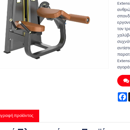
Extens
ανθρώπ
σπονδυ
εργονο
τον τρ
χαλύβδ
συχνότ
αντίστ
παρατε
Extens
αγοράς
F
ιγραφή προϊόντος