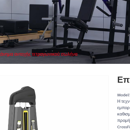
άνημα αντοχής τετραγωνικού σωλήνα
Επ
Model:
Η τεχν
εμπορι
καθισμ
προμήθ
CrossF