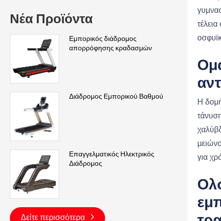
γυμνασ
Νέα Προϊόντα
τέλεια
οσφυϊκ
Εμπορικός διάδρομος
απορρόφησης κραδασμών
Ομα
αν
Διάδρομος Εμπορικού Βαθμού
Η δομή
τάνυση
χαλύβδ
μειώνο
Επαγγελματικός Ηλεκτρικός
για χρ
Διάδρομος
Ολ
εμπ
Δείτε περισσότερα