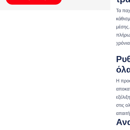
τρ
Τα παχ
κάθισμ
μέσης.
πλήρως
χρόνι
Ρυ
όλα
Η προο
αποκατ
εξέλιξ
στις ο
απαιτή
Ανα