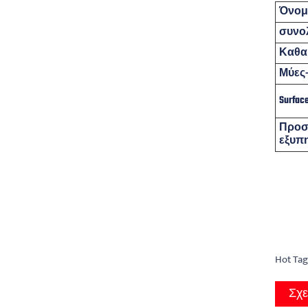
Όνομ
συνολ
Καθα
Μύες-
Surface
Προσ
εξυπ
Hot Ta
Σχε